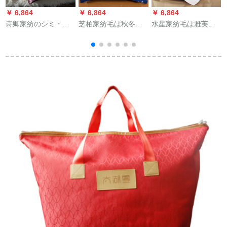
￥ 6,864
￥ 6,864
￥ 6,864
￥
诗卿家纺のシミ・シ
芝柏家纺毛は秋冬に
水星家纺毛は雅芙ヨ
ョン糸夏は温度调节
厚い保温性を持たれ
ロッパの羊毛に厚く
でからかわれます。
たダンベルの布団を
され、冬は寝具のシ
布団夏凉はウォーカ
学生の布団に芯家庭
ンガの学生寮によっ
白
ーブロックによって
用春秋寮で流星雨
て布団を増加させま
洗濯されます。夏は
100*150 cm(2斤)の色
す。挂け布团は芯
薄い布団で、ワンン
柄にランダに使われ
150*210 cmでござい
は200*230 cmです。
ます。
ます。