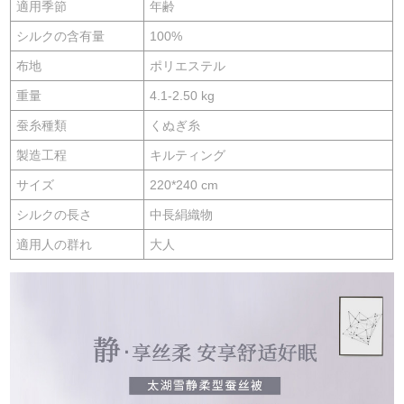
適用季節
年齢
シルクの含有量
100%
布地
ポリエステル
重量
4.1-2.50 kg
蚕糸種類
くぬぎ糸
製造工程
キルティング
サイズ
220*240 cm
シルクの長さ
中長絹織物
適用人の群れ
大人