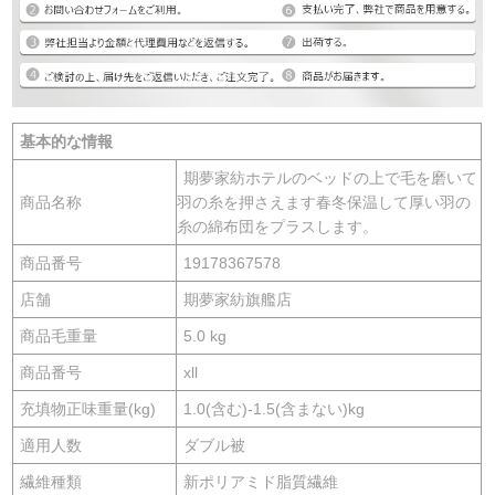
基本的な情報
期夢家紡ホテルのベッドの上で毛を磨いて
商品名称
羽の糸を押さえます春冬保温して厚い羽の
糸の綿布団をプラスします。
商品番号
19178367578
店舗
期夢家紡旗艦店
商品毛重量
5.0 kg
商品番号
xll
充填物正味重量(kg)
1.0(含む)-1.5(含まない)kg
適用人数
ダブル被
繊維種類
新ポリアミド脂質繊維