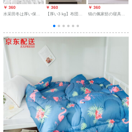
￥ 360
￥ 360
￥ 360
￥
水采田冬は厚い保温
【厚い3 kg】布団は
锦の佩家纺の寝具布
性のある赤ちゃん用
冬に厚いダブルを芯
団は芯の全绵に至臻
の布団に太空绵を芯
から温めます。羽毛
のオーストリア毛冬
とする学生寮シング
布団は宇宙で冬花舞
に至臻のオーストリ
2
リルによってダル繊
佳人200 x 230 cm冬
ア毛団-02
维に柔软な肌着水晶
に3 kgです。
によって年齢は立体
赤ちゃん用の绒【烈
鸟】2.2*2.4メトル【8
斤】