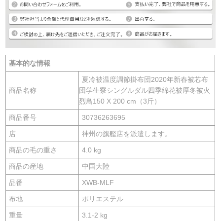
基本的な情報
夏冷被温度調節掛布団2020年新春被芯布
商品名称
団学生寮シングルダル四季綿花被厚冬被火
烈鳥150 X 200 cm（3斤）
商品番号
30736263695
店
神州の旗艦店を派遣します。
商品の毛の重さ
4.0 kg
商品の産地
中国大陸
品番
XWB-MLF
布地
ポリエステル
重量
3.1-2 kg