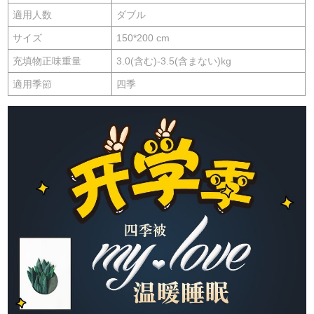
適用人数
ダブル
サイズ
150*200 cm
充填物正味重量
3.0(含む)-3.5(含まない)kg
適用季節
四季