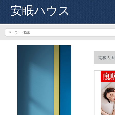
安眠ハウス
南极人固
150*200 c