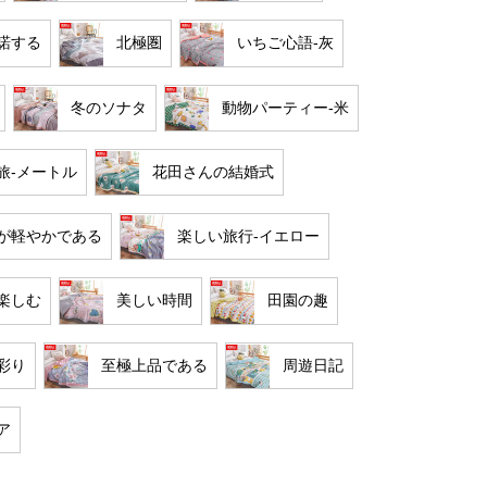
諾する
北極圏
いちご心語-灰
冬のソナタ
動物パーティー-米
旅-メートル
花田さんの結婚式
が軽やかである
楽しい旅行-イエロー
楽しむ
美しい時間
田園の趣
彩り
至極上品である
周遊日記
ア