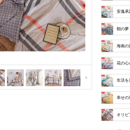
安逸承
朝の夢
海南の
花の心
>
生活を
幸せの
オリビ