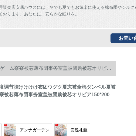
理販売店安眠ハウスには、冬でも夏でもお気楽に使える棉布団やシルク
ております。あなたに、安らかな眠りを。
お問い
ゲーム寮寮被芯薄布団事务室盖被団购被芯オリビア
度调节挂けけけけ布团ウグク夏凉被全棉ダンベル夏被
寮被芯薄布団事务室盖被団购被芯オリビア150*200
アンナガーデン
安逸礼亜