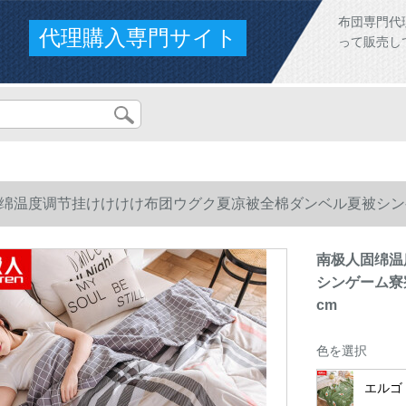
布団専門代
代理購入専門サイト
って販売し
绵温度调节挂けけけけ布团ウグク夏凉被全棉ダンベル夏被シン
m
南极人固绵温
シンゲーム寮
cm
色を選択
エルゴ