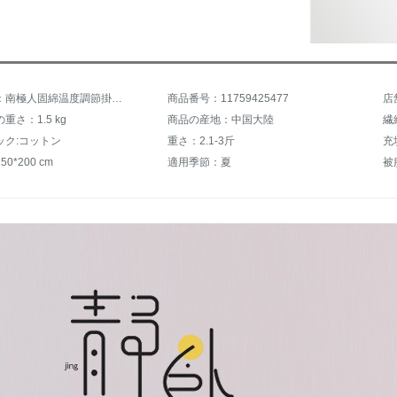
商品名称：南極人固綿温度調節掛け布団ウォーカー夏涼は全綿ダブシャーにシンゲル寮の寮で心の薄い布団オフィスに蓋されて共同購入されます。コアオリビア150*200 cm
商品番号：11759425477
店
重さ：1.5 kg
商品の産地：中国大陸
繊
ック:コットン
重さ：2.1-3斤
0*200 cm
適用季節：夏
被