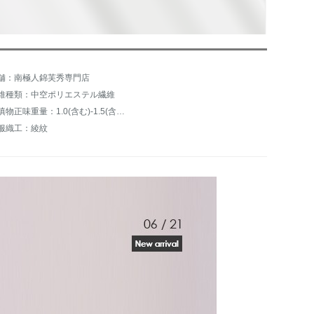
舗：南極人錦芙秀専門店
維種類：中空ポリエステル繊維
充填物正味重量：1.0(含む)-1.5(含まない)kg
服織工：綾紋