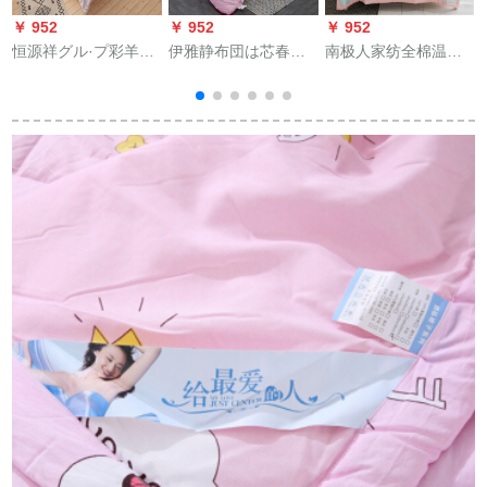
￥ 952
￥ 952
￥ 952
￥
恒源祥グル·プ彩羊家
伊雅静布団は芯春と
南极人家纺全棉温度
纺固绵温度调节挂け
秋冬の布団に厚く保
调节挂け布团夏被芯
け布団全绵夏は春と
温されます。
简约ウレタ夏凉被単
秋にシャンダムに洗
ダブル春夏固绵花团
芯
濯されます。芯児童
西柚子150*200 cm
シ
生徒の布団仙人球
200*230 cm