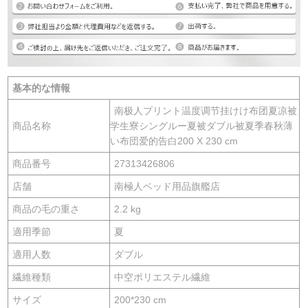
基本的な情報
南极人プリント温度调节挂けけ布团夏凉被
商品名称
学生寮シングルー夏被ダブル被夏季春秋薄
い布団爱的告白200 X 230 cm
商品番号
27313426806
店舗
南極人ベッド用品旗艦店
商品の毛の重さ
2.2 kg
適用季節
夏
適用人数
ダブル
繊維種類
中空ポリエステル繊維
サイズ
200*230 cm