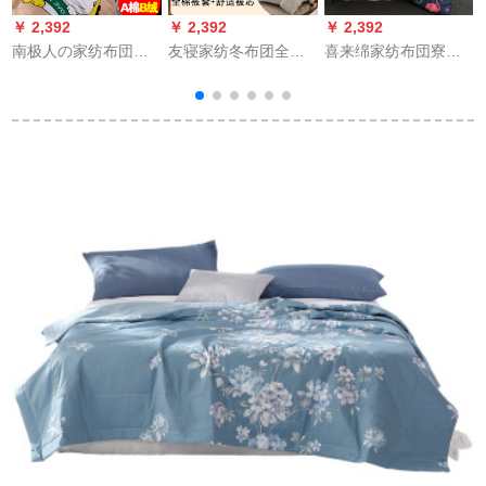
￥ 2,392
￥ 2,392
￥ 2,392
￥
南极人の家纺布団保
友寝家纺冬布团全绵
喜来绵家纺布団寮シ
温绵は芯の全绵冬に
布团でガットリング
ンゲーム学生保温布
厚い10斤の学生寮の
されます。全カバで
団プロ冬厚の挂け布
シングリルによって
農村イメマス200*230
団芯ファミコン
绵を分解して洗いま
cm(3 kg)を解体しま
150*200 cm/3斤ぐぐ
す。サンゴの絨毯の
す。
ぐい
ダブル羽の絹の繊維
X
繊維に楽にされま
す。