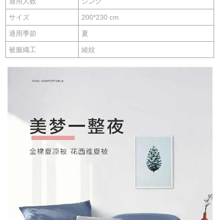
適用人数
シング
サイズ
200*230 cm
適用季節
夏
被服織工
綾紋