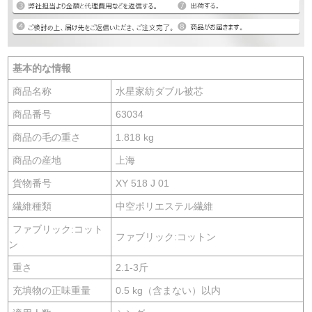
基本的な情報
商品名称
水星家紡ダブル被芯
商品番号
63034
商品の毛の重さ
1.818 kg
商品の産地
上海
貨物番号
XY 518 J 01
繊維種類
中空ポリエステル繊維
ファブリック:コット
ファブリック:コットン
ン
重さ
2.1-3斤
充填物の正味重量
0.5 kg（含まない）以内