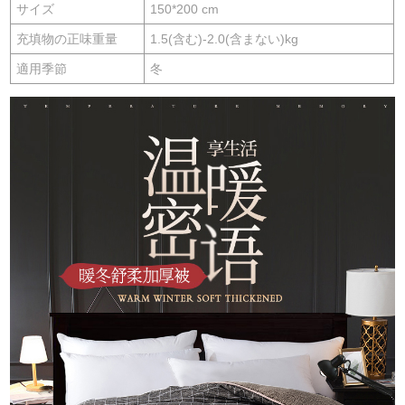
サイズ
150*200 cm
充填物の正味重量
1.5(含む)-2.0(含まない)kg
適用季節
冬