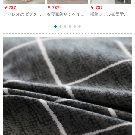
￥ 737
￥ 737
￥ 737
￥
アイレオのダブタイ
友寝家纺冬シゲル学
崇悠シゲル布団学生
p
ヤの2つの子の母の挂
生寮に芯加厚ダンブ
寮挂け布団は子羊の
けけけ布团の年齢の
冬布団裸婚150*200
毛を模した布団を芯
保温繊维は芯の优雅
cm 2斤年齢被
に厚くした。冬布団
な暖かさの绒の双胎
単ダブル保温布団セ
によっ玉の色の
ト鹿150*200 cm 3斤
200*230 cmに
です。