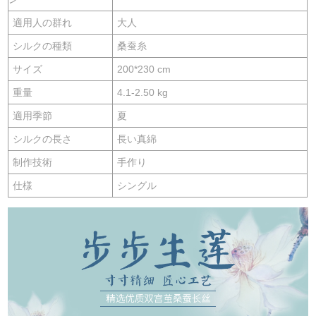
適用人の群れ
大人
シルクの種類
桑蚕糸
サイズ
200*230 cm
重量
4.1-2.50 kg
適用季節
夏
シルクの長さ
長い真綿
制作技術
手作り
仕様
シングル