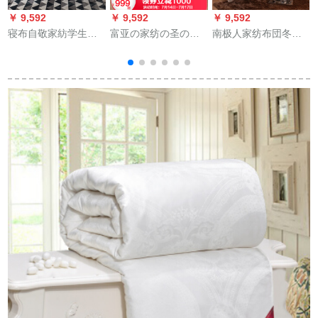
￥ 9,592
￥ 9,592
￥ 9,592
￥
寝布自敬家紡学生厚
富亚の家纺の圣の花
南极人家纺布団冬に
いダブ布団冬芯冬用
の羽の温もりの羽の
厚い保温绵を単ダブ
保温綿で芯影に支配
冬の露西亚の羽の冬
ル学生寮布団春に暖
される150*200 cm/2
の厚いさは、ピンク
かい思いを-米色1.5 X
kg
の1.8 m(230*229 cm)
2メテルテルテルテル
です。
超厚い冬に3 kg