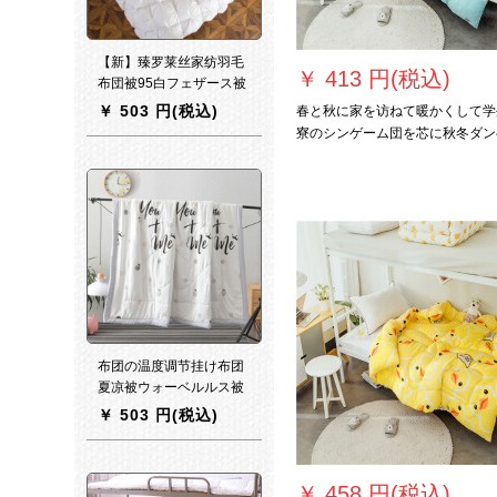
【新】臻罗莱丝家纺羽毛
￥
413 円(税込)
布団被95白フェザース被
芯冬被全棉シンゲル学生
￥
503 円(税込)
春と秋に家を访ねて暖かくして学
年齢挂けけけけけ布団ダ
寮のシンゲーム団を芯に秋冬ダン
ブロールKSLD-立体羽毛
ル布団四季布団小鹿150*200 cm 2
布団-白150*200 cm
冬布団でございます。
布团の温度调节挂け布团
夏凉被ウォーベルルス被
芯シゲル夏薄い布团子供
￥
503 円(税込)
夏XM爱的楽章150*200
cm
￥
458 円(税込)