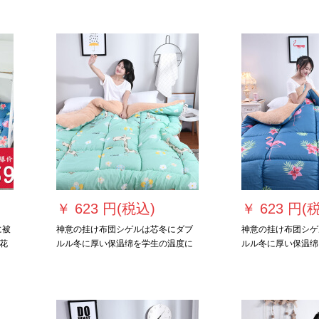
2
￥
623 円(税込)
￥
623 円(
に被
神意の挂け布団シゲルは芯冬にダブ
神意の挂け布团シゲ
花
ルル冬に厚い保温绵を学生の温度に
ルル冬に厚い保温绵
调节します。布团の年齢は固绵集団
生の温度に调节され
カバの全绵枕を付けて客服の鹿加絨
団年齢は固绵の団体
版に连络します。一斤180*220
を配しています。一斤1
cm/2.5 kgを送ります。
cm/2.5 kgを送りま