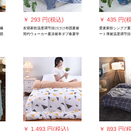
￥
293 円(税込)
￥
435 円(
繊
友寝家纺温度调节挂けけけ布团夏被
爱麦家纺シンググ夏
团
简约ウォーカー夏凉被単ダブ春夏学
ート薄被温度调节挂
生布団被心星座恋人110*150 cm型ラ
団子芯夏学生夏被火焰鸟
ンダム
￥
1,493 円(税込)
￥
893 円(