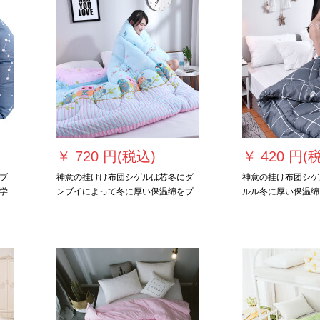
￥
720 円(税込)
￥
420 円(
ブ
神意の挂けけ布団シゲルは芯冬にダ
神意の挂け布团シゲ
学
ンブイによって冬に厚い保温绵をプ
ルル冬に厚い保温绵
。
ラスします。学生の温度調節によっ
生の温度に调节され
枕
て、かけられます。布团の年齢は固
団年齢は固绵団体カ
绵団体カバの绵の枕を配られたもの
客服のクラウ150*200
です。カステラサービのフクロウ
されています。
200*230 cm/3 kgです。