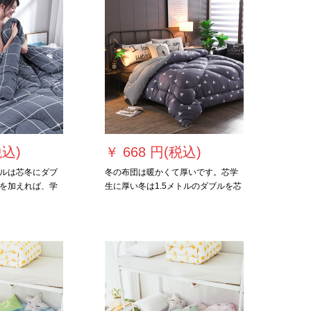
税込)
￥
668 円(税込)
ルは芯冬にダブ
冬の布団は暖かくて厚いです。芯学
を加えれば、学
生に厚い冬は1.5メトルのダブルを芯
て挂けられた布
から2メトルの布団で温めます。1.8
バの全绵枕を顾
m 2メトルの爱の巣180*210キロで
 cm/2 kgと连络
す。