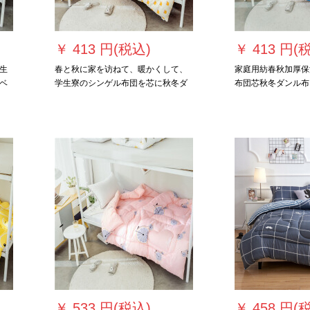
￥
413 円(税込)
￥
413 円(
生
春と秋に家を访ねて、暖かくして、
家庭用紡春秋加厚保
ベ
学生寮のシンゲル布団を芯に秋冬ダ
布団芯秋冬ダンル布
 kg
ンベル布団四季の布団小クラウ
ミゴ150*200 cm 2
150*200 cm 2 kg冬に布団に入れられ
ます。
￥
533 円(税込)
￥
458 円(