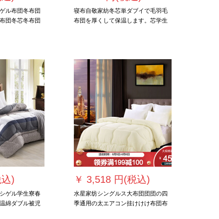
ゲル布団冬布団
寝布自敬家紡冬芯単ダブイで毛羽毛
布団冬芯冬布団
布団を厚くして保温します。芯学生
先生180*210
寮は6/8/10斤の三線-灰150*200 cm 2
kgです。
税込)
￥
3,518 円(税込)
シゲル学生寮春
水星家纺シングルス大布団団団の四
温綿ダブル被児
季通用の太エアコン挂けけけ布団布
2 kg
団の布団布団の布団の布の団の布の