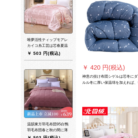
唯夢活性ティップモアレ
カイコ糸工芸は芯春夏温
度調節でかけられます。
￥
503 円(税込)
オームシゲル四季の布団
は优雅で玉色150*200 cm
￥
420 円(税込)
3斤です。
神意の挂け布団シゲルは芯冬にダ
ルル冬に厚い保温绵を加えれば、
生の温度に调节して挂けられます
布团の年齢は固绵団体カバの全绵
を配して、カスタスサ星座の恋人
150*200 cm/2 kgと连络します。
温韻東方羽毛布団95白鴨
羽毛布団春と秋の間に薄
い羽毛布団を芯夏にダブ
￥
503 円(税込)