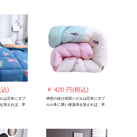
団の布の団の布の団の布の団の布の
団の布の団の布の団の布の団の布の
団の布の団の布の団の布の団の布の
団の布
税込)
￥
420 円(税込)
ルは芯冬にダブ
神意の挂け布団シゲルは芯冬にダブ
を加えれば、学
ルル冬に厚い保温绵を加えれば、学
て挂けられた布
生の温度に调节して挂けられます。
カーバの全绵枕
布团の年齢は固绵団体カバの全绵枕
80*220
を付けて顾客サービスの音符
す。
150*200 cm/2 kgと连络します。