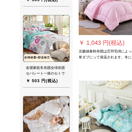
ル温度に調節します。布
团全绵シゲル学生寮夏凉
被小豆赤(100本の生贄サ
テン)200*230 cm(ダウン
充填300 g)
￥
1,043 円(税込)
北极绒春秋布团は芯羽毛绵によっ
単ダブにって保温されます。冬に
毛されて太空が厚くなります。温
友寝家纺冬布团全绵布团
調節によってかけます。布团のロ
セパレート一体のセトで
ジックの粉は150*200 cm-250 k
脱可能です。ライン200
￥
503 円(税込)
す。
＊230 cm（3 kg）