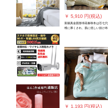
￥
5,910 円(税込)
富丽真金固形绵花春秋冬は芯七穴
维に厚くされ、肌に优しい挂け布
ですか？それとも暖かい冬子母は
220です。×240 cm（約8.9斤）で
す。
￥
1,193 円(税込)