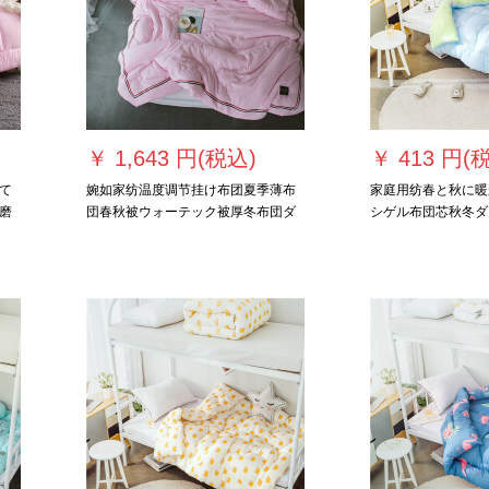
￥
1,643 円(税込)
￥
413 円(
て
婉如家纺温度调节挂け布团夏季薄布
家庭用纺春と秋に暖
磨
団春秋被ウォーテック被厚冬布団ダ
シゲル布団芯秋冬ダ
度
ブ夏凉被冬児童学生寮シゲル被芯织
団云150*200 cm 2
マ
带粉200*230 cm-秋冬被7斤
gで