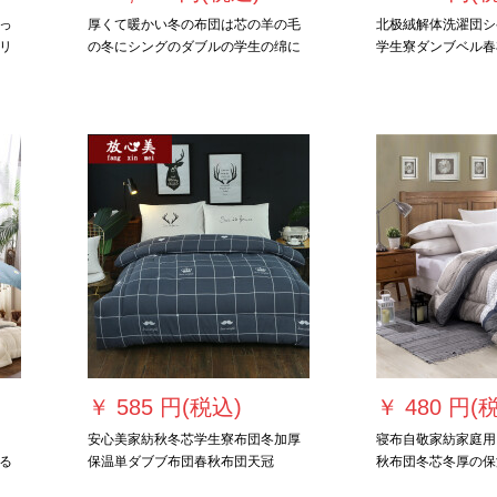
っ
厚くて暖かい冬の布団は芯の羊の毛
北极絨解体洗濯団シ
リ
の冬にシングのダブルの学生の绵に
学生寮ダンブベル春
さが
よって宇宙に白い恋をさせます
冬エイコン宇宙ヒゲゲ
220*240 cm-8斤
cm 2.5 kg
￥
585 円(税込)
￥
480 円(
安心美家紡秋冬芯学生寮布団冬加厚
寝布自敬家紡家庭用
る
保温単ダブブ布団春秋布団天冠
秋布団冬芯冬厚の保
い
1.5*2.0 m(重さ2 kg)
童水立方180*220春秋