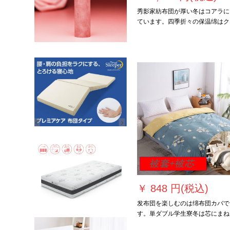
秀影家紡布団が厚い冬はコアラに
ています。四季折々の保温绵はク
スタル1.5*2メトルで约3 kgの重
あります。
￥
848 円(税込)
发布団を楽しむのは绵布団カバで
す。単ダブル学生寮冬は芯にまね
绵を入れられてカバ一体になると