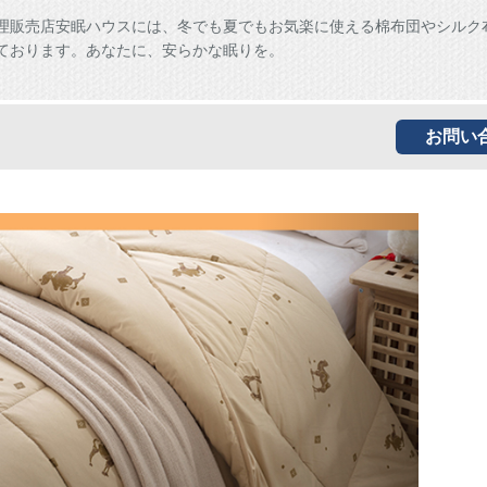
理販売店安眠ハウスには、冬でも夏でもお気楽に使える棉布団やシルク
ております。あなたに、安らかな眠りを。
お問い
Next