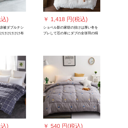
税込)
￥
1,418 円(税込)
凉被ダブルナシ
ショベル影の家纺の挂けは厚い冬を
けけけけけけ布
プレして芯の単にダブの全张羽の绢
180*200 cm
の绒の四季の保温する挂けけけけけ
けけけけけけけけ、象牙の白の
2.0*2.3メトールの约7斤の重さに布
团をかけます。
税込)
￥
540 円(税込)