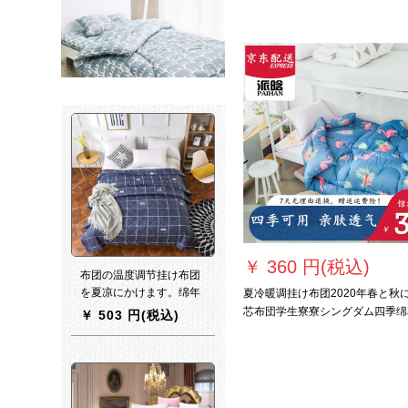
う意味で取り除かれます。1.8*2.
m/2.5 kgは芯+布団カバです。
￥
360 円(税込)
布团の温度调节挂け布团
を夏凉にかけます。绵年
夏冷暖调挂け布团2020年春と秋
年齢はダブで布団に被せ
芯布団学生寮寮シングダム四季绵
￥
503 円(税込)
られる。布団の太空布団
被厚冬被火烈鸟150 X 200 cm（3
は芯が深い青180*210 cm
斤）
です。