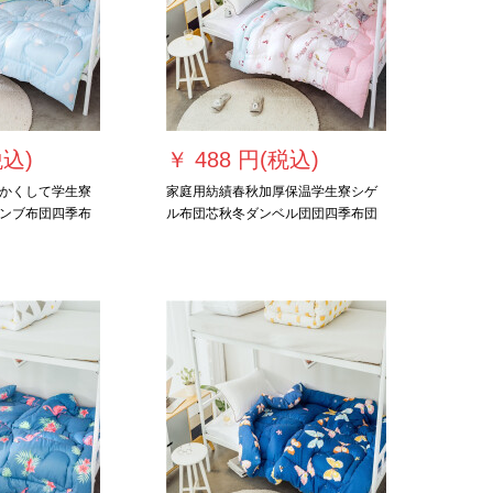
税込)
￥
488 円(税込)
かくして学生寮
家庭用紡績春秋加厚保温学生寮シゲ
ンブ布団四季布
ル布団芯秋冬ダンベル団団四季布団
 kg冬布団
音符150*200 cm 2.5 kg加厚冬布団