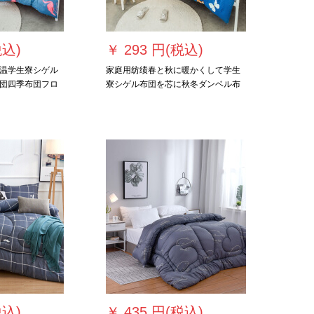
税込)
￥
293 円(税込)
温学生寮シゲル
家庭用纺绩春と秋に暖かくして学生
団四季布団フロ
寮シゲル布団を芯に秋冬ダンベル布
 kg冬布団
団に入れて、四季の布団の蝶が
150*200 cm 3斤年齢に飞びびびびび
びびびびびびびびびびびびびびびび
びびびびびます。
税込)
￥
435 円(税込)