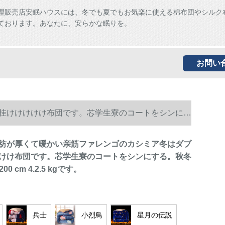
理販売店安眠ハウスには、冬でも夏でもお気楽に使える棉布団やシルク
ております。あなたに、安らかな眠りを。
お問い
ルの挂けけけけけ布団です。芯学生寮のコートをシンにす
O)家纺が厚くて暖かい亲筋ファレンゴのカシミア冬はダブ
けけ布団です。芯学生寮のコートをシンにする。秋冬
00 cm 4.2.5 kgです。
兵士
小烈鳥
星月の伝説