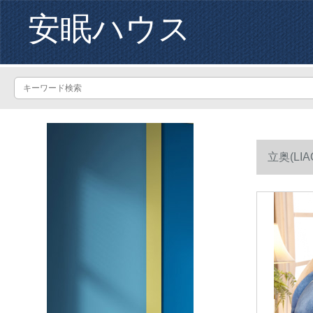
安眠ハウス
立奥(L
る。秋冬は小烈