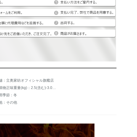
舗：立奥家紡オフィシャル旗艦店
充填物正味重量(kg)：2.5(含む)-3.0(含まない)kg
用季節：冬
地：その他