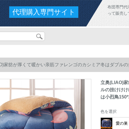
布団専門代
代理購入専門サイト
って販売し
IAO)家纺が厚くて暖かい亲筋ファレンゴのカシミア冬はダブ
鳥150*200 cm 4.2.5 kgです。
立奥(LIA
ルの挂けけけ
は小烈鳥150*2
色を選択
愛の巣