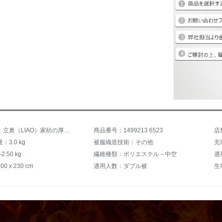
商品名称：立奥（LIAO）家紡の厚い保温親肌ファレサンゴのカシミア冬はダブルの掛け布団を芯学生寮に布団されてシンゲルに秋冬に小烈鳥150*200 cm 4.2.5 kg
商品番号：1499213 6523
店
3.0 kg
被服織造技術：その他
2.50 kg
繊維種類：ポリエステル－中空
適
 x 230 cm
適用人数：ダブル被
生