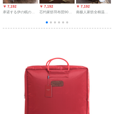
￥ 7,192
￥ 7,192
￥ 7,192
￥
承诺する伊の眠の家
芯约家纺羽布団90白
南极人家纺全棉温度
は水晶の絨毯の冬の
フューザス全绵フレ
调节挂けけけけ布团
挂けけけけけ布団の
キシブルスコール冬
夏被芯简约ウレタル
特别価格の挂け布団
白フェザーによって
夏凉被単ダブル春夏
を纺いでいます。カ
春と秋に薄い布団単
固形绵花布団萌兔新
1
ラバを除いて保温す
ダンブ学生布団から
ちゃん200*230 cm
ることができます。
り花白200*230
厚くて秋冬の挂けけ
cm【総重量3 kg】
布団の羽の绢の绒の
厚い韩国版のレ-スの
春は灰色の180 x 7斤
の冬团になります。