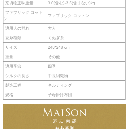
充填物正味重量
3.0(含む)-3.5(含まない)kg
ファブリック:コット
ファブリック:コットン
ン
適用人の群れ
大人
蚕糸種類
くぬぎ糸
サイズ
248*248 cm
重量
その他
適用季節
四季
シルクの長さ
中長絹織物
製造工程
キルティング
規格
子母掛け布団