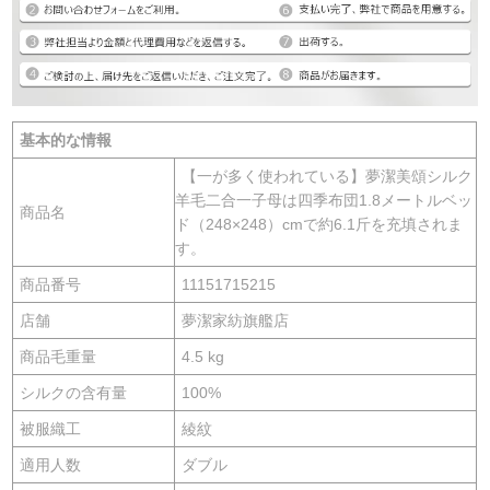
基本的な情報
【一が多く使われている】夢潔美頌シルク
羊毛二合一子母は四季布団1.8メートルベッ
商品名
ド（248×248）cmで約6.1斤を充填されま
す。
商品番号
11151715215
店舗
夢潔家紡旗艦店
商品毛重量
4.5 kg
シルクの含有量
100%
被服織工
綾紋
適用人数
ダブル