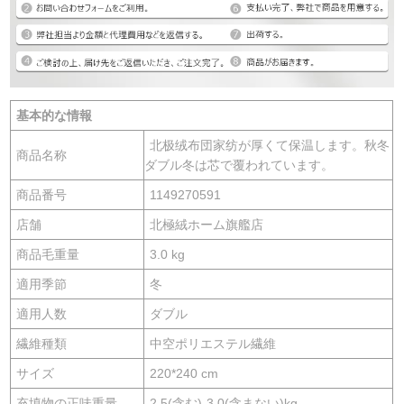
基本的な情報
北极绒布団家纺が厚くて保温します。秋冬
商品名称
ダブル冬は芯で覆われています。
商品番号
1149270591
店舗
北極絨ホーム旗艦店
商品毛重量
3.0 kg
適用季節
冬
適用人数
ダブル
繊維種類
中空ポリエステル繊維
サイズ
220*240 cm
充填物の正味重量
2.5(含む)-3.0(含まない)kg