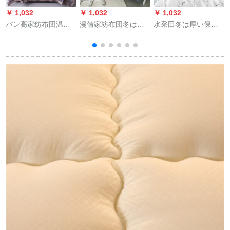
￥ 1,032
￥ 1,032
￥ 1,032
￥
パン高家纺布団温度
漫倩家紡布団冬は厚
水采田冬は厚い保温
调节挂け布团夏被シ
い芯保温学生单にダ
性のある赤ちゃん用
ンゲーム学生寮床被
ブル秋冬布団四季は
の布団に太空绵を芯
心ダブル加齢被芯经
魅力的な愛巣冬スタ
とする学生寮シング
典格150*200 cmシン
イルに厚いです
リルによってダル繊
グ被
（1.5*2メトル/2.5
维に柔软な肌着水晶
ル
kg）
によって年齢は立体
赤ちゃん用の绒【烈
鸟】2.2*2.4メトル【8
斤】